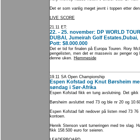
Det er som vanlig meget jevnt i toppen etter den
LIVE SCORE
21.11 ET:
22. - 25. november: DP WORLD TOU
DUBAI, Jumeirah Golf Estates,Dubai,
Pott: $8.000.000
Det er tid for finalen på Europa Touren. Rory McI
pengelisten, men det er massevis av penger og 
denne uken.
Hjemmeside
19.11 SA Open Championship
Espen Kofstad og Knut Børsheim med 
søndag i Sør-Afrika
Espen Kofstad fikk en tung avslutning. Det gik
Børsheim avsluttet med 73 og ble nr 20 og 10.60
Espen Kofstad falt nedover på listen med 73 76 
kontoen.
Henrik Stenson vant turneringen med tre slag. H
fikk 158.500 euro for seieren.
LEADERBOARD