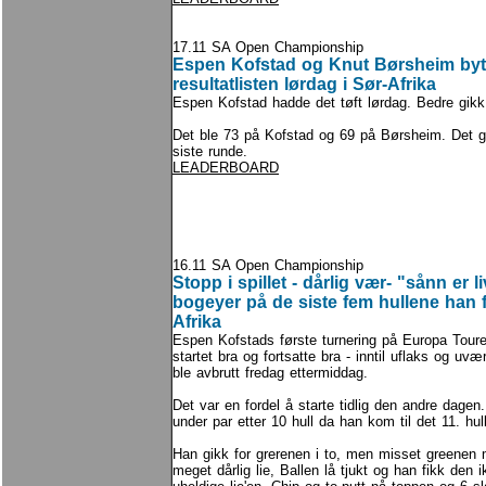
17.11 SA Open Championship
Espen Kofstad og Knut Børsheim bytt
resultatlisten lørdag i Sør-Afrika
Espen Kofstad hadde det tøft lørdag. Bedre gikk
Det ble 73 på Kofstad og 69 på Børsheim. Det gir
siste runde.
LEADERBOARD
16.11 SA Open Championship
Stopp i spillet - dårlig vær- "sånn er l
bogeyer på de siste fem hullene han fi
Afrika
Espen Kofstads første turnering på Europa Toure
startet bra og fortsatte bra - inntil uflaks og uvæ
ble avbrutt fredag ettermiddag.
Det var en fordel å starte tidlig den andre dage
under par etter 10 hull da han kom til det 11. hull
Han gikk for grerenen i to, men misset greenen
meget dårlig lie, Ballen lå tjukt og han fikk den 