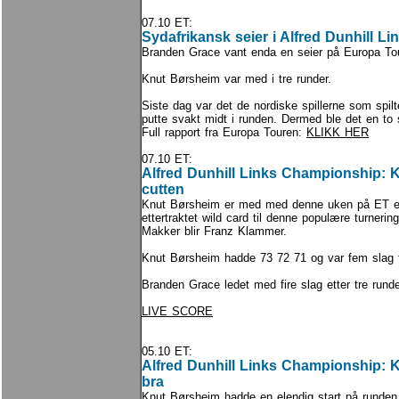
07.10 ET:
Sydafrikansk seier i Alfred Dunhill 
Branden Grace vant enda en seier på Europa To
Knut Børsheim var med i tre runder.
Siste dag var det de nordiske spillerne som spi
putte svakt midt i runden. Dermed ble det en to s
Full rapport fra Europa Touren:
KLIKK HER
07.10 ET:
Alfred Dunhill Links Championship: 
cutten
Knut Børsheim er med med denne uken på ET ett
ettertraktet wild card til denne populære turnerin
Makker blir Franz Klammer.
Knut Børsheim hadde 73 72 71 og var fem slag fr
Branden Grace ledet med fire slag etter tre runde
LIVE SCORE
05.10 ET:
Alfred Dunhill Links Championship: 
bra
Knut Børsheim hadde en elendig start på runde