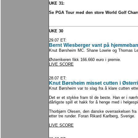
UKE 31:
Se PGA Tour med den store World Golf Cha
UKE 30
29.07 ET:
Bernt Wiesberger vant på hjemmebane
Knut Børsheim MC. Shane Lowrie og Thomas Lev
Østerrikeren fikk 166.660 euro i premie.
LIVE SCORE
28.07 ET:
Knut Børsheim misset cutten i Østerr
Knut Børsheim var to slag fra å klare cutten ette
Det er et stykke fram til de beste. Han er i nær
dårligste spill et hakk for å henge med i helgespi
Thorbjørn Olesen, den danske overraskelsen fra
etter tre runder. Foran Rikard Karlberg, Sverige.
LIVE SCORE