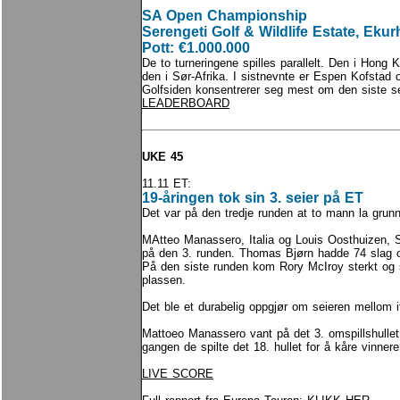
SA Open Championship
Serengeti Golf & Wildlife Estate, Ekur
Pott: €1.000.000
De to turneringene spilles parallelt. Den i Hong
den i Sør-Afrika. I sistnevnte er Espen Kofsta
Golfsiden konsentrerer seg mest om den siste se
LEADERBOARD
UKE 45
11.11 ET:
19-åringen tok sin 3. seier på ET
Det var på den tredje runden at to mann la grunnl
MAtteo Manassero, Italia og Louis Oosthuizen, S
på den 3. runden. Thomas Bjørn hadde 74 slag o
På den siste runden kom Rory McIroy sterkt og 
plassen.
Det ble et durabelig oppgjør om seieren mellom i
Mattoeo Manassero vant på det 3. omspillshullet
gangen de spilte det 18. hullet for å kåre vinnere
LIVE SCORE