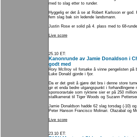
med to slag etter to runder.
Hyggelig er det å se at Robert Karlsson er god.
fem slag bak sin ledende landsmann.
Justin Rose er solid på 4. plass med to 68-runde
Live score
25.10 ET:
Kanonrunde av Jamie Donaldson i Chin
godt med
Rory McIlroy vil forsøke å vinne pengelisten på b
Luke Donald gjorde i fjor.
Da er det greit å gjøre det bra i denne store turn
gir et enda bedre utgangspunkt i forhandlingen
sponsoravtale som ryktene sier er på 250 millioner
stallkamerat til Tiger Woods og Suzann Petterse
Jamie Donaldson hadde 62 slag torsdag (-10) og 
Peter Hanson Francisco Molinari. Olazabal og Mc
Live score
23.10 ET: