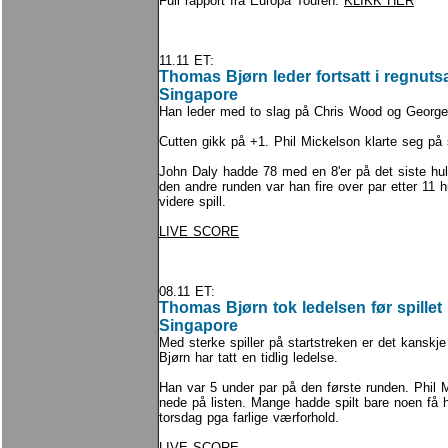
Full rapport fra Europa Touren:
KLIKK HER
11.11 ET:
Thomas Bjørn leder fortsatt i regnutsa
Singapore
Han leder med to slag på Chris Wood og Georg
Cutten gikk på +1. Phil Mickelson klarte seg på 
John Daly hadde 78 med en 8'er på det siste hul
den andre runden var han fire over par etter 11 h
videre spill.
LIVE SCORE
08.11 ET:
Thomas Bjørn tok ledelsen før spillet 
Singapore
Med sterke spiller på startstreken er det kanskj
Bjørn har tatt en tidlig ledelse.
Han var 5 under par på den første runden. Phil 
nede på listen. Mange hadde spilt bare noen få hu
torsdag pga farlige værforhold.
LIVE SCORE