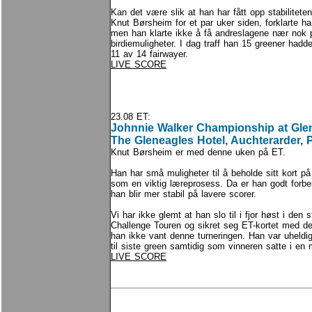
Kan det være slik at han har fått opp stabilite
Knut Børsheim for et par uker siden, forklarte han
men han klarte ikke å få andreslagene nær nok p
birdiemuligheter. I dag traff han 15 greener hadde
11 av 14 fairwayer.
LIVE SCORE
23.08 ET:
Johnnie Walker Championship at Gle
The Gleneagles Hotel, Auchterarder, 
Knut Børsheim er med denne uken på ET.
Han har små muligheter til å beholde sitt kort på
som en viktig læreprosess. Da er han godt forber
han blir mer stabil på lavere scorer.
Vi har ikke glemt at han slo til i fjor høst i den 
Challenge Touren og sikret seg ET-kortet med det.
han ikke vant denne turneringen. Han var uheldig
til siste green samtidig som vinneren satte i en 
LIVE SCORE