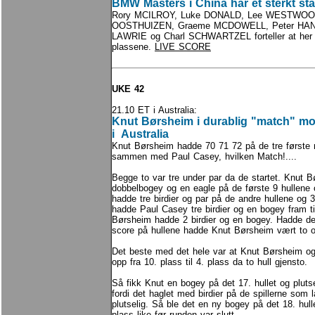
BMW Masters i China har et sterkt star
Rory MCILROY, Luke DONALD, Lee WESTWOOD,
OOSTHUIZEN, Graeme MCDOWELL, Peter HAN
LAWRIE og Charl SCHWARTZEL forteller at her 
plassene.
LIVE SCORE
UKE 42
21.10 ET i Australia:
Knut Børsheim i durablig "match" mo
i Australia
Knut Børsheim hadde 70 71 72 på de tre første 
sammen med Paul Casey, hvilken Match!....
Begge to var tre under par da de startet. Knut B
dobbelbogey og en eagle på de første 9 hullene
hadde tre birdier og par på de andre hullene og 3
hadde Paul Casey tre birdier og en bogey fram til
Børsheim hadde 2 birdier og en bogey. Hadde 
score på hullene hadde Knut Børsheim vært to 
Det beste med det hele var at Knut Børsheim og
opp fra 10. plass til 4. plass da to hull gjensto.
Så fikk Knut en bogey på det 17. hullet og plutse
fordi det haglet med birdier på de spillerne som l
plutselig. Så ble det en ny bogey på det 18. hul
plass like før runden var slutt.