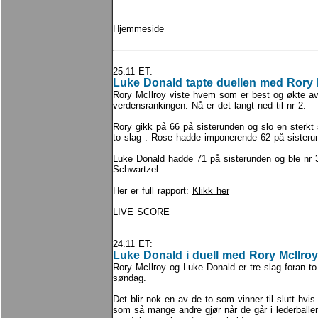
Hjemmeside
25.11 ET:
Luke Donald tapte duellen med Rory M
Rory McIlroy viste hvem som er best og økte a
verdensrankingen. Nå er det langt ned til nr 2.
Rory gikk på 66 på sisterunden og slo en sterk
to slag . Rose hadde imponerende 62 på sisteru
Luke Donald hadde 71 på sisterunden og ble n
Schwartzel.
Her er full rapport:
Klikk her
LIVE SCORE
24.11 ET:
Luke Donald i duell med Rory McIlroy
Rory McIlroy og Luke Donald er tre slag foran to
søndag.
Det blir nok en av de to som vinner til slutt hvis
som så mange andre gjør når de går i lederballe