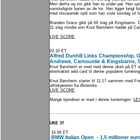
Men derfra og inn gikk han to under par. Han sp
vanskeligste banen av de tre. Han ligger langt 
med tilsvarende spill som han viste torsdag vil h
Branden Grace gikk på 60 slag på Kingsbarns. D
11 slag mindre enn Knut Børsheim hadde på Car
LIVE SCORE
03.10 ET:
Alfred Dunhill Links Championship, O
Andrews, Carnoustie & Kingsbarns, S
Knut Børsheim er med med denne uken på ET ett
ettertraktet wild card til denne populære turnerin
Knut Børsheim starter kl 11.17 sammen med Fra
utforkjøreren fra Østerrike.
LIVE SCORE
Mange kjendiser er med i denne turneringen:
LE
UKE 37
16.09 ET:
BMW Italian Open - 1,5 millioner euro