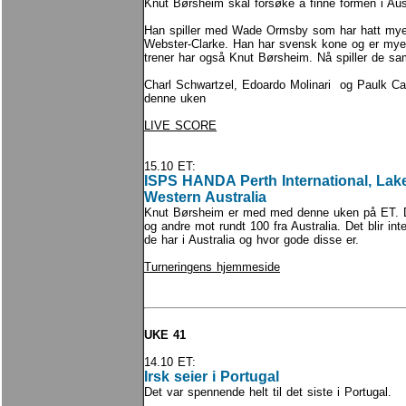
Knut Børsheim skal forsøke å finne formen i Aus
Han spiller med Wade Ormsby som har hatt mye
Webster-Clarke. Han har svensk kone og er my
trener har også Knut Børsheim. Nå spiller de sa
Charl Schwartzel, Edoardo Molinari og Paulk Ca
denne uken
LIVE SCORE
15.10 ET:
ISPS HANDA Perth International, Lake
Western Australia
Knut Børsheim er med med denne uken på ET. Det
og andre mot rundt 100 fra Australia. Det blir in
de har i Australia og hvor gode disse er.
Turneringens hjemmeside
UKE 41
14.10 ET:
Irsk seier i Portugal
Det var spennende helt til det siste i Portugal.