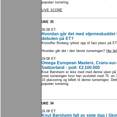
populær turnering.
LIVE SCORE
UKE 35
30.08 ET:
Hvordan går det med stjerneskuddet 
debuten på ET?
Kristoffer Broberg rykket opp til fast plass på ET
Hvordan går det i den første turneringen?
Her fø
29.08 ET:
Omega European Masters, Crans-sur-
Switzerland - pott: €2.100.000
Knut Børsheim er ikke med med denne uken på E
siste turneringen hvor han avsluttet med 75. en 
10 plassering og billett til denne turneringen. De
populær turnering.
UKE 34
26.08 ET:
Knut Børsheim falt av siste dag i Sko