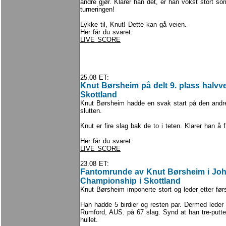
andre gjør. Klarer han det, er han vokst stort so
turneringen!
Lykke til, Knut! Dette kan gå veien.
Her får du svaret:
LIVE SCORE
25.08 ET:
Knut Børsheim på delt 9. plass halvvei
Skottland
Knut Børsheim hadde en svak start på den and
slutten.
Knut er fire slag bak de to i teten. Klarer han å 
Her får du svaret:
LIVE SCORE
23.08 ET:
Fantomrunde av Knut Børsheim i Joh
Championship i Skottland
Knut Børsheim imponerte stort og leder etter før
Han hadde 5 birdier og resten par. Dermed led
Rumford, AUS. på 67 slag. Synd at han tre-putte
hullet.