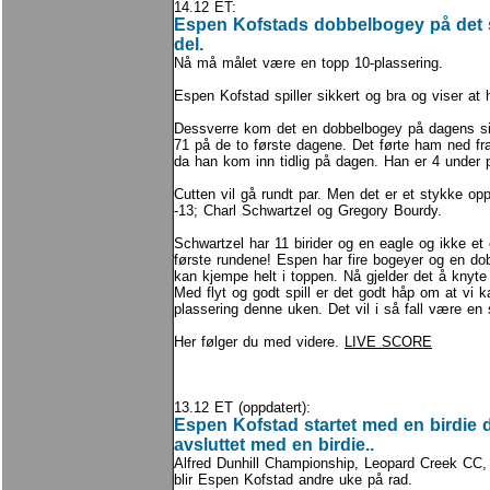
14.12 ET:
Espen Kofstads dobbelbogey på det si
del.
Nå må målet være en topp 10-plassering.
Espen Kofstad spiller sikkert og bra og viser at 
Dessverre kom det en dobbelbogey på dagens sis
71 på de to første dagene. Det førte ham ned fra
da han kom inn tidlig på dagen. Han er 4 under p
Cutten vil gå rundt par. Men det er et stykke opp
-13; Charl Schwartzel og Gregory Bourdy.
Schwartzel har 11 birider og en eagle og ikke et 
første rundene! Espen har fire bogeyer og en do
kan kjempe helt i toppen. Nå gjelder det å kny
Med flyt og godt spill er det godt håp om at vi 
plassering denne uken. Det vil i så fall være en
Her følger du med videre.
LIVE SCORE
13.12 ET (oppdatert):
Espen Kofstad startet med en birdie 
avsluttet med en birdie..
Alfred Dunhill Championship, Leopard Creek CC, 
blir Espen Kofstad andre uke på rad.