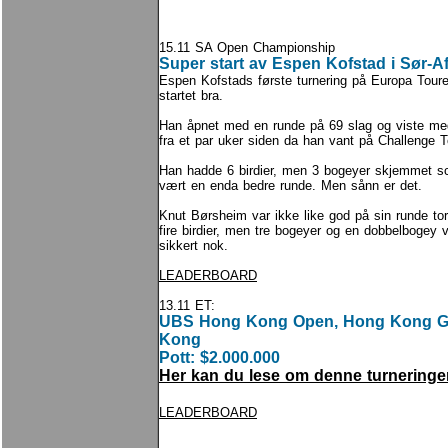
15.11 SA Open Championship
Super start av Espen Kofstad i Sør-Af
Espen Kofstads første turnering på Europa Toure
startet bra.
Han åpnet med en runde på 69 slag og viste med
fra et par uker siden da han vant på Challenge T
Han hadde 6 birdier, men 3 bogeyer skjemmet sco
vært en enda bedre runde. Men sånn er det.
Knut Børsheim var ikke like god på sin runde to
fire birdier, men tre bogeyer og en dobbelbogey vi
sikkert nok.
LEADERBOARD
13.11 ET:
UBS Hong Kong Open, Hong Kong GC
Kong
Pott: $2.000.000
Her kan du lese om denne turneringe
LEADERBOARD