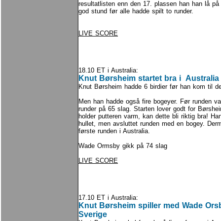
resultatlisten enn den 17. plassen han han lå på
god stund før alle hadde spilt to runder.
LIVE SCORE
18.10 ET i Australia:
Knut Børsheim startet bra i Australia
Knut Børsheim hadde 6 birdier før han kom til de
Men han hadde også fire bogeyer. Før runden var
runder på 65 slag. Starten lover godt for Børshe
holder putteren varm, kan dette bli riktig bra! Ha
hullet, men avsluttet runden med en bogey. Der
første runden i Australia.
Wade Ormsby gikk på 74 slag
LIVE SCORE
17.10 ET i Australia:
Knut Børsheim spiller med Wade Orsb
Sverige