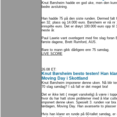
Knut Børsheim hadde en god uke, men den kun
bedre avslutning.
Han hadde 75 på den siste runden. Dermed falt ha
en 32. plass og 14.000 euro. Børsheim er nå nr
innspilte euro. Det er drøyt 100.000 euro opp til 
neste år.
Paul Lawrie vant overlegent med fire slag foran 
første dagene, Brett Rumford, AUS.
Bare to mann gikk dårligere enn 75 søndag.
LIVE SCORE
26.08 ET:
Knut Børsheim besto testen! Han klar
Moving Day i Skottland
Knut Børsheim imponerer denne uken. Nå blir tes
70 slag søndag? I så fall er det meget bra!
Det er ikke lett ( meget vanskelig) å være i topp
hvor du har hatt store problemer med å klar cut
imponert denne uken. Spesielt 3. runden var bra f
lørdagen, Moving Day. Han avanserte to plasser
Hvis han klarer en runde på 60-tallet søndag, er 