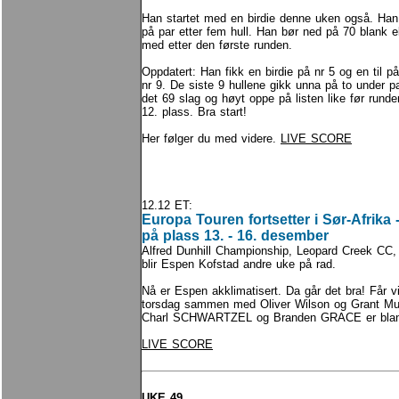
Han startet med en birdie denne uken også. Han
på par etter fem hull. Han bør ned på 70 blank el
med etter den første runden.
Oppdatert: Han fikk en birdie på nr 5 og en til p
nr 9. De siste 9 hullene gikk unna på to under par
det 69 slag og høyt oppe på listen like før runden
12. plass. Bra start!
Her følger du med videre.
LIVE SCORE
12.12 ET:
Europa Touren fortsetter i Sør-Afrik
på plass 13. - 16. desember
Alfred Dunhill Championship, Leopard Creek CC, 
blir Espen Kofstad andre uke på rad.
Nå er Espen akklimatisert. Da går det bra! Får v
torsdag sammen med Oliver Wilson og Grant Mu
Charl SCHWARTZEL og Branden GRACE er blant d
LIVE SCORE
UKE 49