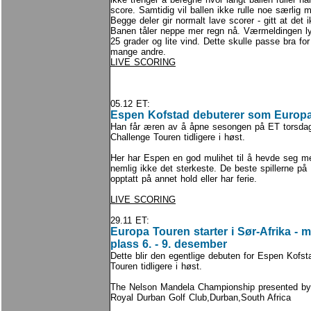
score. Samtidig vil ballen ikke rulle noe særlig med
Begge deler gir normalt lave scorer - gitt at det i
Banen tåler neppe mer regn nå. Værmeldingen l
25 grader og lite vind. Dette skulle passe bra f
mange andre.
LIVE SCORING
05.12 ET:
Espen Kofstad debuterer som Europa 
Han får æren av å åpne sesongen på ET torsdag
Challenge Touren tidligere i høst.
Her har Espen en god mulihet til å hevde seg med 
nemlig ikke det sterkeste. De beste spillerne på
opptatt på annet hold eller har ferie.
LIVE SCORING
29.11 ET:
Europa Touren starter i Sør-Afrika -
plass 6. - 9. desember
Dette blir den egentlige debuten for Espen Kofst
Touren tidligere i høst.
The Nelson Mandela Championship presented b
Royal Durban Golf Club,Durban,South Africa