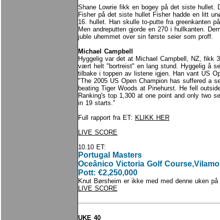
Shane Lowrie fikk en bogey på det siste hullet.
Fisher på det siste hullet Fisher hadde en litt un
16. hullet. Han skulle to-putte fra greenkanten på 
Men andreputten gjorde en 270 i hullkanten. De
juble uhemmet over sin første seier som proff.
Michael Campbell
Hyggelig var det at Michael Campbell, NZ, fikk 
vært helt "bortreist" en lang stund. Hyggelig å 
tilbake i toppen av listene igjen. Han vant US O
"The 2005 US Open Champion has suffered a ser
beating Tiger Woods at Pinehurst. He fell outside
Ranking's top 1,300 at one point and only two 
in 19 starts."
Full rapport fra ET:
KLIKK HER
LIVE SCORE
10.10 ET:
Portugal Masters
Oceânico Victoria Golf Course,Vilamo
Pott: €2,250,000
Knut Børsheim er ikke med med denne uken på
LIVE SCORE
UKE 40