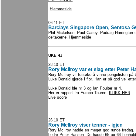
Hjemmeside
06.11 ET:
Barclays Singapore Open, Sentosa G
Phil Mickelson, Paul Casey, Padraig Harrington 
deltakerne.
Hjemmeside
UKE 43
28.10 ET:
Rory McIlroy var et slag etter Peter 
Rory McIlroy vil forsøke å vinne pengelisten på b
Luke Donald gjorde i fjor. Han er på god vei ett
Luke Donald ble nr 3 og Ian Poulter nr 4.
Her er rapport fra Europa Touren:
KLIKK HER
Live score
26.10 ET:
Rory McIlroy viser tenner - igjen
Rory McIlroy hadde en meget god runde fredag. 
bedre Peter Hanson. De hadde 65 og 64 henhold