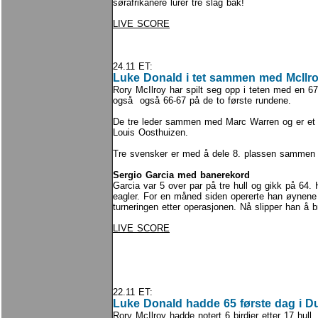
sørafrikanere lurer tre slag bak!
LIVE SCORE
24.11 ET:
Luke Donald i tet sammen med McIlro
Rory McIlroy har spilt seg opp i teten med en 6
også også 66-67 på de to første rundene.
De tre leder sammen med Marc Warren og er et 
Louis Oosthuizen.
Tre svensker er med å dele 8. plassen sammen
Sergio Garcia med banerekord
Garcia var 5 over par på tre hull og gikk på 64.
eagler. For en måned siden opererte han øynene 
turneringen etter operasjonen. Nå slipper han å br
LIVE SCORE
22.11 ET:
Luke Donald hadde 65 første dag i D
Rory McIlroy hadde notert 6 birdier etter 17 hull.