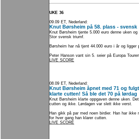
UKE 36
09.09 ET, Nederland:
Knut Børsheim på 58. plass - svensk 
Knut Børsheim tjente 5.000 euro denne uken og 
Stor svensk triumf.
Børsheim har nå tjent 44.000 euro i år og ligger
Peter Hanson vant sin 5. seier på Europa Toure
LIVE SCORE
08.09 ET, Nederland:
Knut Børsheim åpnet med 71 og fulg
klarte cutten! Så ble det 70 på lørdag 
Knut Børsheim klarte oppgaven denne uken. Det er
cutten og ikke. Lørdagen var slett ikke verst.
Han gikk på par med noen birdier. Han har ikke 
for hver gang han klarer cutten.
LIVE SCORE