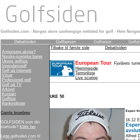
Golfsiden.com - Norges store uavhengige nettsted for golf - Hele Norges
Debattsiden
Golfbørsen
Golfreiser
Golfut
Tilbake til første side
Debattsiden
Annonsere aksjer?
Norske-svenske baner
Ukens golftips
European Tour
: Fjorårets turn
Innendørsgolf
Hjemmeside
Golf på Internett
Terminliste
Vitser
Live scoring
Profesjonell golf
Golf på TV
Arkivet
Kontakt
UKE 50
Golfbox
Rankinglister
Espen Kof
Gamle leserbrev
16.12 E
GOLFSIDEN som din
Espen
startside?
Klikk her
avslu
Alfred 
Legg golfsiden.com til