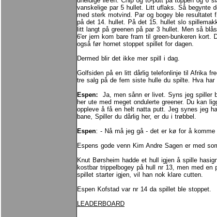
uheldige lie'en. Chip og to-putt på toppen og 6 sla
vanskelige par 5 hullet. Litt uflaks. Så begynte
med sterk motvind. Par og bogey ble resultatet 
på det 14. hullet. På det 15. hullet slo spillemakke
litt langt på greenen på par 3 hullet. Men så blå
6'er jern kom bare fram til green-bunkeren kort.
også før hornet stoppet spillet for dagen.
Dermed blir det ikke mer spill i dag.
Golfsiden på en litt dårlig telefonlinje til Afrika 
tre salg på de fem siste hulle du spilte. Hva har 
Espen:
Ja, men sånn er livet. Syns jeg spiller 
her ute med meget ondulerte greener. Du kan ligg
oppleve å få en helt natta putt. Jeg synes jeg har
bane, Spiller du dårlig her, er du i trøbbel.
Espen
: - Nå må jeg gå - det er kø for å komme 
Espens gode venn Kim Andre Sagen er med so
Knut Børsheim hadde et hull igjen å spille hasign
kostbar trippelbogey på hull nr 13, men med en p
spillet starter igjen, vil han nok klare cutten.
Espen Kofstad var nr 14 da spillet ble stoppet.
LEADERBOARD