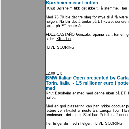
Børsheim misset cutten
Knut Børsheim fikk det ikke til å stemme. Han r
Med 73 70 ble det tre slag for mye til å få være
helgen. Nå blir det å tenke på ET-kvalet senere 
spille på ET neste år.
FDEZ-CASTAÑO Gonzalo, Spania vant turneringe
sider:
Klikk her
LIVE SCORING
12.09 ET:
BMW Italian Open presented by CartaS
Torin, Italia - 1,5 millioner euro i po
med
Knut Børsheim er med med denne uken på ET. Ha
hullet.
Med en god plassering kan han rykke oppover på
lettere vei i kvalet til neste års Europa Tour. Ha
tendenser i det siste. Skal han få full klaff den
Her følger du med i helgen:
LIVE SCORING