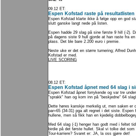
09.12 ET:
Espen Kofstad raste på resultatlisten
Espen Kofstad klarte ikke å følge opp en god star
slutt ganske langt nede på listen.
Espen hadde 29 slag på sine første 9 hill (-2). D
på dagens siste 9 hull gjorde at han raste fra en 
plass. Det ble bare 2.200 euro i premie.
Neste uke er det en større turnering; Alfred Dun
Kofstad er med.
LIVE SCORING
08.12 ET:
Espen Kofstad åpnet med 64 slag i s
Espen Kofstad åpnet forrykende og var tre under 
"sprakk" han og kom inn på "beskjedne" 64 slag!
Dette høres kanskje merkelig ut, men saken er de
par=65 (34-31) pga alt regnet i det siste. Espen
hullene, men så fikk han en kjedelig dobbelbogey
Med 64 slag (-1) henger han godt med i feltet t
birdie på det første hullet. Skal vi tolke det so
Tour-karriere? Svaret er: JA, la oss gjøre det!