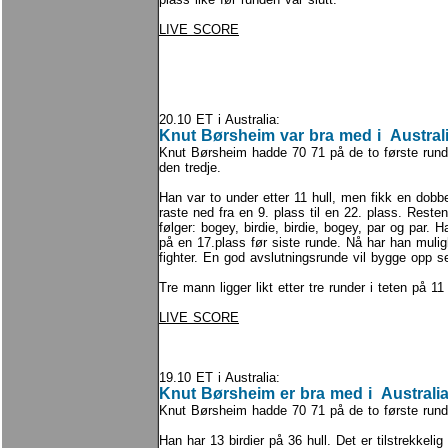
LIVE SCORE
20.10 ET i Australia:
Knut Børsheim var bra med i Austral
Knut Børsheim hadde 70 71 på de to første rund
den tredje.
Han var to under etter 11 hull, men fikk en dobb
raste ned fra en 9. plass til en 22. plass. Rest
følger: bogey, birdie, birdie, bogey, par og par. H
på en 17.plass før siste runde. Nå har han muligh
fighter. En god avslutningsrunde vil bygge opp sel
Tre mann ligger likt etter tre runder i teten på 11
LIVE SCORE
19.10 ET i Australia:
Knut Børsheim er bra med i Australi
Knut Børsheim hadde 70 71 på de to første rund
Han har 13 birdier på 36 hull. Det er tilstrekkeli