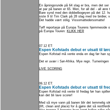
En åpningsrunde på 64 slag er bra, men det ser b
at par på banen er 65. Men, for all del - all ære 
Bare synd med den dobbelbogeyen på det 12. hul
siste 9 til Tim Clark på 28 slag med tre birdier, vi
Det hadde vært stilig. Vissomattedersomatte!
Tøff reportasje på Europa Tourens hjemmeside o
på Europa Touren:
KLIKK HER
07.12 ET:
Espen Kofstads debut er utsatt til lø
Espen Kofstad må vente enda en dag før han spil
Det er uvær i Sør-Afrika. Mye regn. Turneringen s
LIVE SCORING
06.12 ET:
Espen Kofstads debut er utsatt til fr
Espen Kofstad må vente til fredag før han spille
kan det bli lave scorer!
Med så mye vann på banen blir det temmelig sik
(lift, clean and place) for å gjøre det så resttfer
ikke trenger å beregne hvor langt ballen ruller når