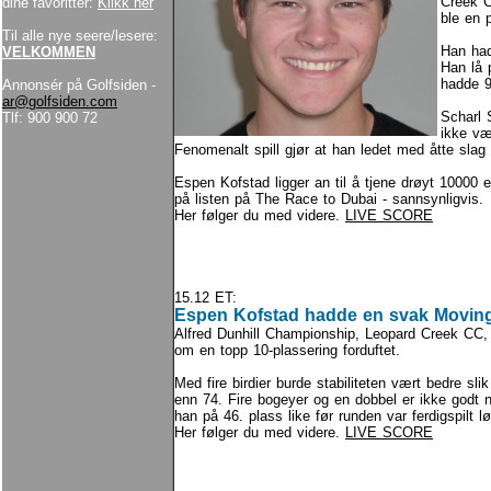
Creek C
dine favoritter:
Klikk her
ble en p
Til alle nye seere/lesere:
Han had
VELKOMMEN
Han lå 
hadde 9 
Annonsér på Golfsiden -
ar@golfsiden.com
Scharl S
Tlf: 900 900 72
ikke væ
Fenomenalt spill gjør at han ledet med åtte slag 
Espen Kofstad ligger an til å tjene drøyt 10000 
på listen på The Race to Dubai - sannsynligvis.
Her følger du med videre.
LIVE SCORE
15.12 ET:
Espen Kofstad hadde en svak Moving
Alfred Dunhill Championship, Leopard Creek CC, 
om en topp 10-plassering forduftet.
Med fire birdier burde stabiliteten vært bedre sli
enn 74. Fire bogeyer og en dobbel er ikke godt n
han på 46. plass like før runden var ferdigspilt l
Her følger du med videre.
LIVE SCORE