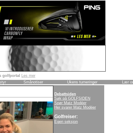
 golfportal
Les mer
styr
Smånotiser
Ukens turneringer
Lær o
Debattsiden
Søk på GOLFSIDEN
Spør Matz Modéer
Her svarer Matz Modéer
Golfreiser:
Egen seksjon