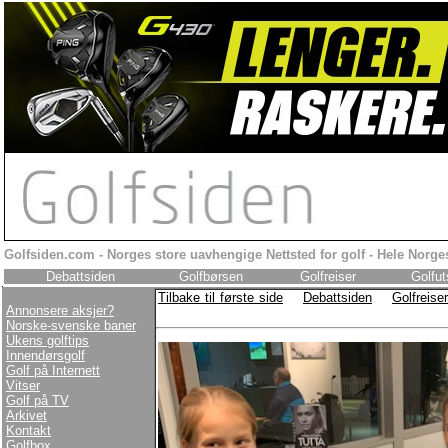
Golfsiden.com - Norges store uavhengige Nettsted for golf - Hele Norges
Debattsiden
Golfbørsen
Golfreiser
Golfut
Tilbake til første side
Debattsiden
Golfreiser
Annonsere aksjer?
Norske-svenske baner
Ukens golftips
Innendørsgolf
Golf på Internett
Vitser
Golf på TV
Arkivet
Kontakt
Golfbox