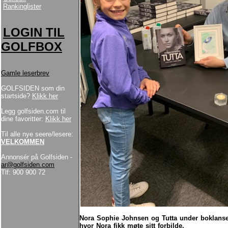
Rankinglister
LOGIN TIL
GOLFBOX
Gamle leserbrev
GOLFSIDEN som din
startside?
Klikk her
Legg golfsiden.com til
dine favoritter:
Klikk her
Til alle nye seere/lesere:
VELKOMMEN
Annonsér på Golfsiden -
ar@golfsiden.com
Tlf: 900 900 72
Nora Sophie Johnsen og Tutta under boklanse
hvor Nora fikk møte sitt forbilde.