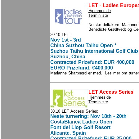
LET - Ladies Europe
Hjemmeside
Terminliste
Norske deltakere: Marianne
Benedicte Grødtvedt og Ce
30.10 LET:
Nov 1st - 3rd
China Suzhou Taihu Open *
Suzhou Taihu International Golf Club
Suzhou, China
Contracted Prizefund: EUR 400,000
EURO Prizefund: €400,000
Marianne Skarpnord er med.
Les mer om turner
LET Access Series
Hjemmeside
Terminliste
30.10 LET Access Series:
Neste turnering: Nov 18th - 20th
CostaBlanca Ladies Open
Font del Llop Golf Resort
Alicante, Spain
Contracted Prizefund: EUR 25,000