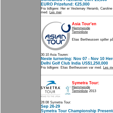
EURO Prizefund: €25,000
Fra tidligere: Her er Veslemøy Heramb, Carolin
med.
Les mer
Asia Tour'en
Hjemmeside
Terminliste
Elias Bertheussen spiller p
30.10 Asia Touren:
Neste turnering: Nov 07 - Nov 10 He
Delhi Golf Club India US$1,250,000
Fra tidligere: Elias Bertheussen var med.
Les m
Symetra Tour:
H
jemmeside
T
erminliste
2013
28.08 Symetra Tour:
Sep 26-29
Symetra Tour Championship Present