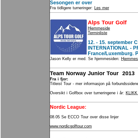
Sesongen er over
Fra tidligere turneringer:
Les mer
Alps Tour Golf
Hjemmeside
Terminliste
12. - 15. septembe
INTERNATIONAL - PR
France/Luxemburg. P
Jason Kelly er med. Se hjemmesiden:
Hjemmes
Team Norway Junior Tour 2013
Fra i fjor:
Titleist Tour - mer informasjon på forbundsside
Oversikt i Golfbox over turneringene i år:
KLIKK
Nordic League
:
08.05 Se ECCO Tour over disse linjer
www.nordicgolftour.com