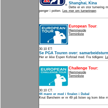
Shanghai, Kina
Dette er en stor turnering 
penger i potten.
Les mer om turneringen
European Tour
:
Hjemmeside
Terminliste
30.10 ET:
Se PGA Touren over: samarbeidsturn
Her er ikke Espen Kofstad med. Fra tidligere:
L
Challenge Tour:
Hjemmeside
Terminliste
30.10 CT:
44 mann er med i finalen i Dubal
Knut Børsheim er nr 49 på listen og kom ikke 