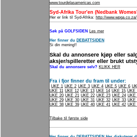
www.tourdelasamericas.com
Syd-Afrika Tour'en (Nedbank Womes's
Her er link til Syd-Afrika:
http://www.wpga.co.za/
Søk på GOLFSIDEN
Les mer
Her finner du
DEBATTSIDEN
Si din mening!!
Skal du annonsere kjøp eller sal
aksjer/spilleretter eller brukt uts
Skal du annonsere selv?
KLIKK HER
Fra i fjor finner du fram til under:
UKE 1
UKE 2
UKE 3
UKE 4
UKE 5
UKE 6
UK
UKE 11
UKE 12
UKE 13
UKE 14
UKE 15
UKE 
UKE 20
UKE 21
UKE 22
UKE 23
UKE 24
UKE 
UKE 29
UKE 30
UKE 31
UKE 32
UKE 33
UKE 
UKE 38
UKE 39
UKE 40
UKE 41
UKE 42
UKE 
Tilbake til første side
Her finner du
DEBATTSIDEN
Her diskuterer d