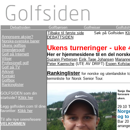
Debattsiden
Golfbørsen
Golfreiser
Golfutst
Tilbake til første side
Søk på Golfsiden
Kl
Annonsere aksjer?
DEBATTSIDEN
Norske-svenske baner
Ukens golftips
Ukens turneringer - uke 
Innendørsgolf
Golf på Internett
Her er hjemmesidene til en del norske
Vitser
Suzann Pettersen
Eirik Tage Johansen
Mariann
Profesjonell golf
Peter Kaensche
(UTE AV DRIFT)
Espen Kofsta
Golf på TV
Arkivet
Rankinglister
for norske og utenlandske t
Kontakt
terminliste for Norsk Senior Tour.
Golfbox
Rankinglister
Tonje Da
GOLFSIDEN som din
forsvare
startside?
Klikk her
uken.
Legg golfsiden.com til dine
29.10 T
favoritter:
Klikk her
Norge
og to
Til alle nye seere/lesere:
Bar 20 
VELKOMMEN
arrang