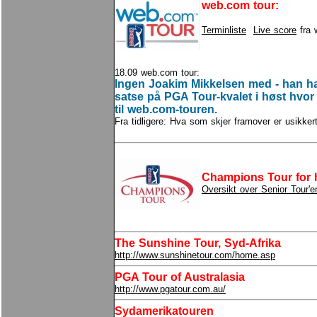
web.com tour:
Terminliste
Live score
fra 
18.09 web.com tour:
Ingen Joakim Mikkelsen med - han har
satse på PGA Tour-kvalet i høst hvo
til web.com-touren.
Fra tidligere: Hva som skjer framover er usikker
Champions Tour for h
Oversikt over Senior Tour'
The Sunshine Tour, Syd-Afrika
http://www.sunshinetour.com/home.asp
PGA Tour of Australasia
http://www.pgatour.com.au/
Sydamerikatouren