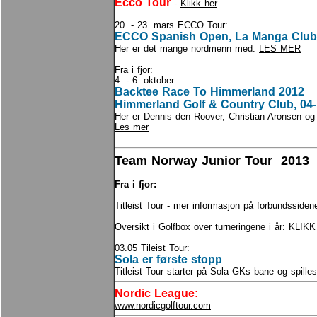
Ecco Tour
-
Klikk her
20. - 23. mars ECCO Tour:
ECCO Spanish Open, La Manga Club,
Her er det mange nordmenn med.
LES MER
Fra i fjor:
4. - 6. oktober:
Backtee Race To Himmerland 2012
Himmerland Golf & Country Club, 04-
Her er Dennis den Roover, Christian Aronsen o
Les mer
Team Norway Junior Tour 2013
Fra i fjor:
Titleist Tour - mer informasjon på forbundsside
Oversikt i Golfbox over turneringene i år:
KLIKK
03.05 Tileist Tour:
Sola er første stopp
Titleist Tour starter på Sola GKs bane og spille
Nordic League
:
www.nordicgolftour.com