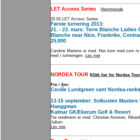
LET Access Series
Hjemmeside
20.03 LET Access Series:
Første turnering 2013:
21. - 23. mars: Terre Blanche Ladies 
Blanche near Nice, Frankrike, Contr
25,000
Caroline Martens er med. Hun kom med som nr
med i turneringen.
Les mer
NORDEA TOUR
Klikk her for Nordea Tour
Fra i fjor:
Cecilie Lundgreen vant Nordea-ranki
13-15 september: Solkusten Masters
Haeggman
Kalmar GK/Ekerum Golf & Resort
Tre nordmenn er med: Christian Aronsen, Rikard
Jullum.
Les mer