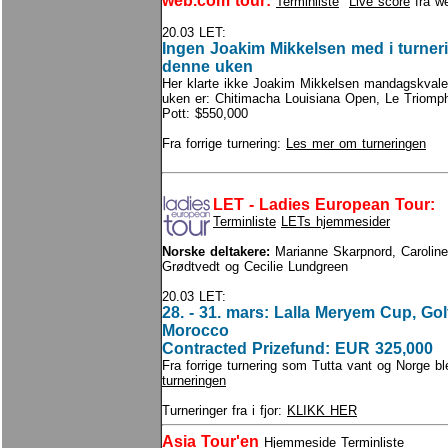
web.com tour:
Terminliste
Live score
fra w
20.03 LET:
Ingen Joakim Mikkelsen med i turne
denne uken
Her klarte ikke Joakim Mikkelsen mandagskval
uken er: Chitimacha Louisiana Open, Le Triomp
Pott: $550,000
Fra forrige turnering:
Les mer om turneringen
LET - Ladies European Tour:
Terminliste
LETs hjemmesider
Norske deltakere:
Marianne Skarpnord, Caroline
Grødtvedt og Cecilie Lundgreen
20.03 LET:
28. - 31. mars: Lalla Meryem Cup, Gol
Morocco
Contracted Prizefund: EUR 325,000
Fra forrige turnering som Tutta vant og Norge bl
turneringen
Turneringer fra i fjor:
KLIKK HER
Asia Tour'en
Hjemmeside
Terminliste