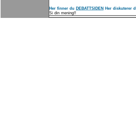
Her finner du
DEBATTSIDEN
Her diskuterer d
Si din mening!!