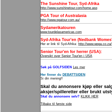
The Sunshine Tour, Syd-Afrika
http://www.sunshinetour.com/home.asp
PGA Tour of Australasia
http://www.pgatour.com.au/
Sydamerikatouren
www.tourdelasamericas.com
Syd-Afrika Tour'en (Nedbank Womes's
Her er link til Syd-Afrika:
http://www.wpga.co.za/
Senior Tour'en for herrer (USA):
Oversikt over Senior Tour'en i USA
Søk på GOLFSIDEN
Les mer
Her finner du
DEBATTSIDEN
Si din mening!!
Skal du annonsere kjøp eller sal
aksjer/spilleretter eller brukt uts
Skal du annonsere selv?
KLIKK HER
Tilbake til første side