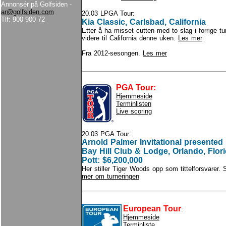
Annonsér på Golfsiden -
ar@golfsiden.com
20.03 LPGA Tour:
Tlf: 900 900 72
Kia Classic, Carlsbad, California
Etter å ha misset cutten med to slag i forrige tur
videre til California denne uken.
Les mer
Fra 2012-sesongen.
Les mer
PGA Tour:
Hjemmeside
Terminlisten
Live scoring
20.03 PGA Tour:
Arnold Palmer Invitational presented
Bay Hill Club & Lodge, Orlando, Flor
Pott: $6,200,000
Her stiller Tiger Woods opp som tittelforsvarer. 
mer om turneringen
European Tour
:
Hjemmeside
Terminliste