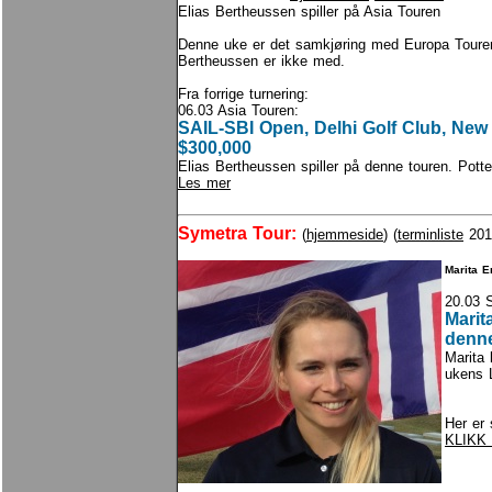
Elias Bertheussen spiller på Asia Touren
Denne uke er det samkjøring med Europa Touren
Bertheussen er ikke med.
Fra forrige turnering:
06.03 Asia Touren:
SAIL-SBI Open, Delhi Golf Club, New D
$300,000
Elias Bertheussen spiller på denne touren. Pot
Les mer
Symetra Tour:
(
hjemmeside
) (
terminliste
201
Marita E
20.03 
Marita
denn
Marita 
ukens 
Her er
KLIKK