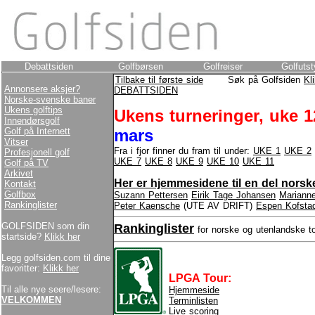
Debattsiden
Golfbørsen
Golfreiser
Golfutst
Tilbake til første side
Søk på Golfsiden
Kl
Annonsere aksjer?
DEBATTSIDEN
Norske-svenske baner
Ukens golftips
Ukens turneringer, uke 1
Innendørsgolf
Golf på Internett
mars
Vitser
Fra i fjor finner du fram til under:
UKE 1
UKE 2
Profesjonell golf
UKE 7
UKE 8
UKE 9
UKE 10
UKE 11
Golf på TV
Arkivet
Her er hjemmesidene til en del norske
Kontakt
Golfbox
Suzann Pettersen
Eirik Tage Johansen
Mariann
Rankinglister
Peter Kaensche
(UTE AV DRIFT)
Espen Kofsta
GOLFSIDEN som din
Rankinglister
for norske og utenlandske to
startside?
Klikk her
Legg golfsiden.com til dine
favoritter:
Klikk her
LPGA Tour:
Til alle nye seere/lesere:
Hjemmeside
VELKOMMEN
Terminlisten
Live scoring