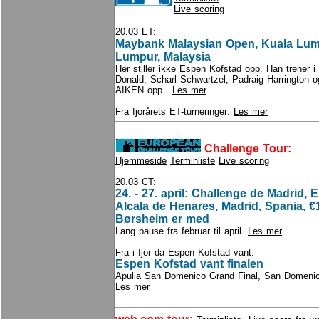
Live scoring
20.03 ET:
Maybank Malaysian Open, Kuala Lu
Lumpur, Malaysia
Her stiller ikke Espen Kofstad opp. Han trener i 
Donald, Scharl Schwartzel, Padraig Harrington 
AIKEN opp.
Les mer
Fra fjorårets ET-turneringer:
Les mer
Challenge Tour:
Hjemmeside
Terminliste
Live scoring
20.03 CT:
24. - 27. april: Challenge de Madrid, E
Alcala de Henares, Madrid, Spania, €
Børsheim er med
Lang pause fra februar til april.
Les mer
Fra i fjor da Espen Kofstad vant:
Espen Kofstad vant finalen
Apulia San Domenico Grand Final, San Domenico G
Les mer