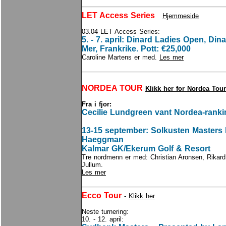
LET Access Series
Hjemmeside
03.04 LET Access Series:
5. - 7. april: Dinard Ladies Open, Din
Mer, Frankrike. Pott: €25,000
Caroline Martens er med.
Les mer
NORDEA TOUR
Klikk her for Nordea Tour
Fra i fjor:
Cecilie Lundgreen vant Nordea-ranki
13-15 september: Solkusten Masters
Haeggman
Kalmar GK/Ekerum Golf & Resort
Tre nordmenn er med: Christian Aronsen, Rikard
Jullum.
Les mer
Ecco Tour
-
Klikk her
Neste turnering:
10. - 12. april: