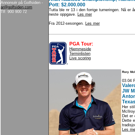
Annonsér på Golfsiden -
Pott: $2.000.000
ar@golfsiden.com
Tutta ble nr 13 i den forrige turneringen. Nå er å
Tlf: 900 900 72
neste oppgave.
Les mer
Fra 2012-sesongen.
Les mer
PGA Tour:
Hjemmeside
Terminlisten
Live scoring
Rory McI
03.04 
Valer
JW Ma
Anton
Texas
Her sti
McIlroy
Det er 
Dette e
tradisj
Les me