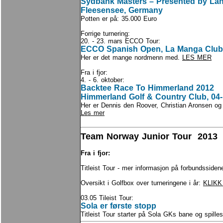
Sydbank Masters – Presented by Lan
Fleesensee, Germany
Potten er på: 35.000 Euro
Forrige turnering:
20. - 23. mars ECCO Tour:
ECCO Spanish Open, La Manga Club,
Her er det mange nordmenn med.
LES MER
Fra i fjor:
4. - 6. oktober:
Backtee Race To Himmerland 2012
Himmerland Golf & Country Club, 04-
Her er Dennis den Roover, Christian Aronsen o
Les mer
Team Norway Junior Tour 2013
Fra i fjor:
Titleist Tour - mer informasjon på forbundsside
Oversikt i Golfbox over turneringene i år:
KLIKK
03.05 Tileist Tour:
Sola er første stopp
Titleist Tour starter på Sola GKs bane og spille