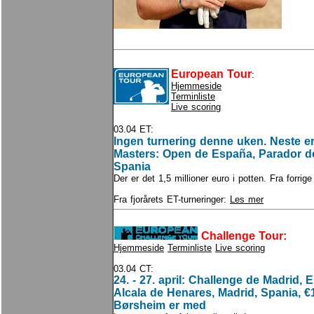
European Tour
:
Hjemmeside
Terminliste
Live scoring
03.04 ET:
Ingen turnering denne uken. Neste er
Masters: Open de España, Parador de 
Spania
Der er det 1,5 millioner euro i potten. Fra forrige
Fra fjorårets ET-turneringer:
Les mer
Challenge Tour:
Hjemmeside
Terminliste
Live scoring
03.04 CT:
24. - 27. april: Challenge de Madrid, E
Alcala de Henares, Madrid, Spania, €
Børsheim er med