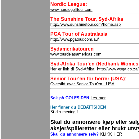
Nordic League
:
www.nordicgolftour.com
The Sunshine Tour, Syd-Afrika
http://www.sunshinetour.com/home.asp
PGA Tour of Australasia
http://www.pgatour.com.au/
Sydamerikatouren
www.tourdelasamericas.com
Syd-Afrika Tour'en (Nedbank Womes's
Her er link til Syd-Afrika:
http://www.wpga.co.za/
Senior Tour'en for herrer (USA):
Oversikt over Senior Tour'en i USA
Søk på GOLFSIDEN
Les mer
Her finner du
DEBATTSIDEN
Si din mening!!
Skal du annonsere kjøp eller sal
aksjer/spilleretter eller brukt uts
Skal du annonsere selv?
KLIKK HER