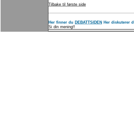
Tilbake til første side
Her finner du
DEBATTSIDEN
Her diskuterer d
Si din mening!!