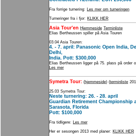
Fra forrige turnering:
Les mer om turneringen
Turneringer fra i fjor:
KLIKK HER
Asia Tour'en
Hjemmeside
Terminliste
Elias Bertheussen spiller på Asia Touren
03.04 Asia Touren:
4. - 7. april: Panasonic Open India, D
Delhi,
India. Pott: $300,000
Elias Bertheussen ligger på 75. plass på order o
Les mer
Symetra Tour:
(
hjemmeside
) (
terminliste
201
25.03 Symetra Tour:
Neste turnering: 26. - 28. april
Guardian Retirement Championship a
Sarasota, Florida
Pott: $100,000
Fra tidligere:
Les mer
Her er sesongen 2013 med planer:
KLIKK HER