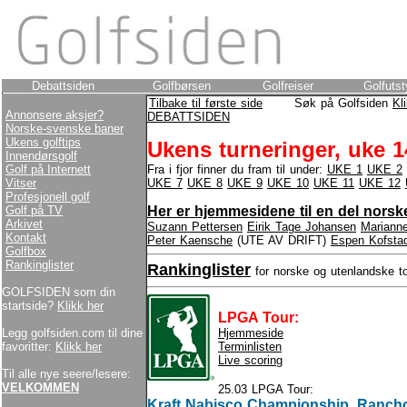
Debattsiden
Golfbørsen
Golfreiser
Golfutst
Tilbake til første side
Søk på Golfsiden
Kl
Annonsere aksjer?
DEBATTSIDEN
Norske-svenske baner
Ukens golftips
Ukens turneringer, uke 1
Innendørsgolf
Golf på Internett
Fra i fjor finner du fram til under:
UKE 1
UKE 2
Vitser
UKE 7
UKE 8
UKE 9
UKE 10
UKE 11
UKE 12
Profesjonell golf
Golf på TV
Her er hjemmesidene til en del norske
Arkivet
Suzann Pettersen
Eirik Tage Johansen
Mariann
Kontakt
Peter Kaensche
(UTE AV DRIFT)
Espen Kofsta
Golfbox
Rankinglister
Rankinglister
for norske og utenlandske to
GOLFSIDEN som din
startside?
Klikk her
LPGA Tour:
Legg golfsiden.com til dine
Hjemmeside
favoritter:
Klikk her
Terminlisten
Live scoring
Til alle nye seere/lesere:
VELKOMMEN
25.03 LPGA Tour:
Kraft Nabisco Championship, Rancho 