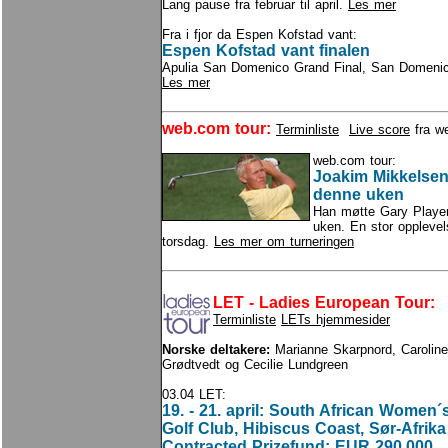
Lang pause fra februar til april.
Les mer
Fra i fjor da Espen Kofstad vant:
Espen Kofstad vant finalen
Apulia San Domenico Grand Final, San Domenico G
Les mer
web.com tour:
Terminliste
Live score
fra w
web.com tour:
Joakim Mikkelsen 
denne uken
Han møtte Gary Player 
uken. En stor opplevels
torsdag.
Les mer om turneringen
LET - Ladies European Tour:
Terminliste
LETs hjemmesider
Norske deltakere:
Marianne Skarpnord, Caroline
Grødtvedt og Cecilie Lundgreen
03.04 LET:
19. - 21. april: South African Wome
Golf Club, Hibiscus Coast, Sør-Afrika
Contracted Prizefund: EUR 290,000